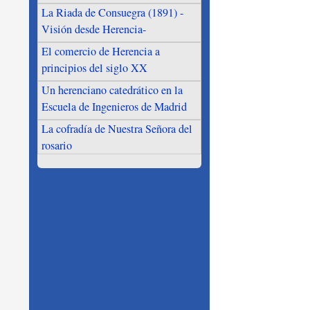
La Riada de Consuegra (1891) -
Visión desde Herencia-
El comercio de Herencia a
principios del siglo XX
Un herenciano catedrático en la
Escuela de Ingenieros de Madrid
La cofradía de Nuestra Señora del
rosario