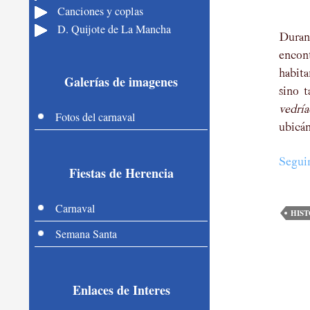
Canciones y coplas
D. Quijote de La Mancha
Duran
encon
habita
Galerías de imagenes
sino t
vedría
Fotos del carnaval
ubicán
Segui
Fiestas de Herencia
Carnaval
HIST
Semana Santa
Enlaces de Interes