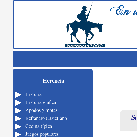
Buscar
Saltar al contenido
Historia de Herencia – herencia2000
Historia, cultura, costumbres, tradiciones y fiestas de
Herencia
Herencia
Historia
Historia gráfica
Apodos y motes
Sa
Refranero Castellano
Cocina típica
Juegos populares