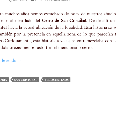
08/10/2014
DEJA UN COMENTARIO
te muchos años hemos escuchado de boca de nuestros abuelos
traba al otro lado del
Cerro de San Cristóbal
. Desde allí un
ntes hacia la actual ubicación de la localidad. Esta historia se 
ambién por la presencia en aquella zona de lo que parecían 
o.»
Curiosamente, esta historia a veces se entremezclaba con la
dola precisamente justo tras el mencionado cerro.
r leyendo
San Cristobal, villacentenos y otras confusiones hist
→
ORIA
SAN CRISTOBAL
VILLACENTENOS