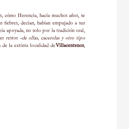
, cómo Herencia, hacía muchos años, se
as fiebres, decían, habían empujado a sus
veía apoyada, no solo por la tradición oral,
ser restos
«de ollas, cacerolas y otro tipo
 de la extinta localidad de
Villacentenos
,
óricas sobre la ubicación de Herencia