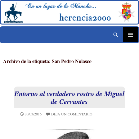
Buscar
Historia de Herencia – herencia2000
Saltar
MENÚ
al
PRINCIP
contenido
Archivo de la etiqueta: San Pedro Nolasco
Entorno al verdadero rostro de Miguel
de Cervantes
30/03/2016
DEJA UN COMENTARIO