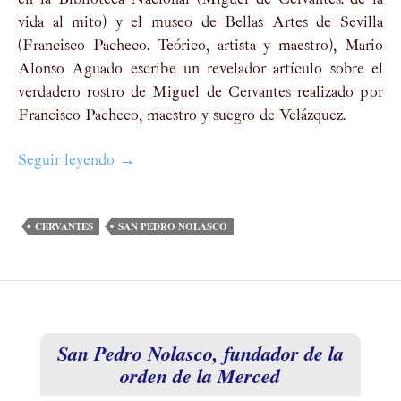
en la Biblioteca Nacional (Miguel de Cervantes: de la
vida al mito) y el museo de Bellas Artes de Sevilla
(Francisco Pacheco. Teórico, artista y maestro), Mario
Alonso Aguado escribe un revelador artículo sobre el
verdadero rostro de Miguel de Cervantes realizado por
Francisco Pacheco, maestro y suegro de Velázquez.
Seguir leyendo
Entorno al verdadero rostro de Miguel de 
→
CERVANTES
SAN PEDRO NOLASCO
San Pedro Nolasco, fundador de la
orden de la Merced