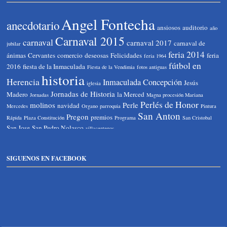
Angel Fontecha
anecdotario
ansiosos
auditorio
año
Carnaval 2015
carnaval
carnaval 2017
carnaval de
jubilar
feria 2014
ánimas
Cervantes
comercio
deseosas
Felicidades
feria
feria 1964
fútbol en
2016
fiesta de la Inmaculada
Fiesta de la Vendimia
fotos antiguas
historia
Herencia
Inmaculada Concepción
Jesús
iglesia
Jornadas de Historia
Madero
la Merced
Jornadas
Magna procesión Mariana
Perlés de Honor
molinos
Perle
navidad
Mercedes
Organo
parroquia
Pintura
San Anton
Pregon
premios
Rápida
Plaza Constitución
Programa
San Cristobal
San Jose
San Pedro Nolasco
villacentenos
SIGUENOS EN FACEBOOK