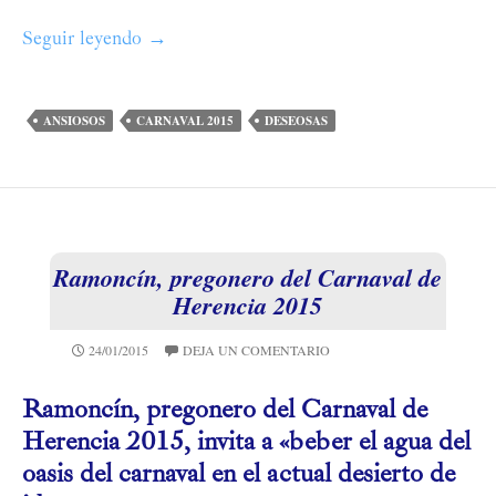
Seguir leyendo
El Carnaval comienza el próximo fin de se
→
ANSIOSOS
CARNAVAL 2015
DESEOSAS
Ramoncí­n, pregonero del Carnaval de
Herencia 2015
24/01/2015
DEJA UN COMENTARIO
Ramoncí­n, pregonero del Carnaval de
Herencia 2015, invita a «beber el agua del
oasis del carnaval en el actual desierto de