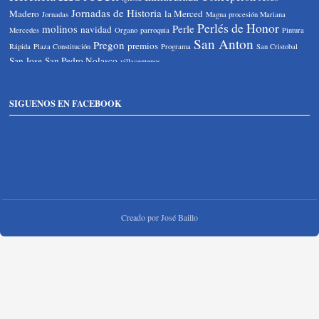
Jornadas de Historia
Madero
la Merced
Jornadas
Magna procesión Mariana
Perlés de Honor
molinos
Perle
navidad
Mercedes
Organo
parroquia
Pintura
San Anton
Pregon
premios
Rápida
Plaza Constitución
Programa
San Cristobal
San Jose
San Pedro Nolasco
villacentenos
SIGUENOS EN FACEBOOK
Creado por José Baillo