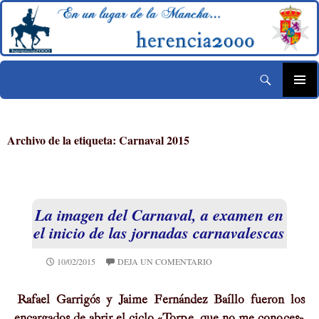
Buscar
Historia de Herencia – herencia2000
Saltar
MENÚ
al
PRINCIP
contenido
Archivo de la etiqueta: Carnaval 2015
La imagen del Carnaval, a examen en
el inicio de las jornadas carnavalescas
10/02/2015
DEJA UN COMENTARIO
Rafael Garrigós y Jaime Fernández Baí­llo fueron los
encargados de abrir el ciclo «Torpe, que no me conoces»