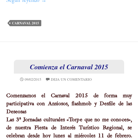
Seguir leyendo
La imagen del Carnaval, a examen en el inici
→
CARNAVAL 2015
Comienza el Carnaval 2015
09/02/2015
DEJA UN COMENTARIO
Comenzamos el Carnaval 2015 de forma muy
participativa con Ansiosos, flashmob y Desfile de las
Deseosas
Las 3ª Jornadas culturales «Torpe que no me conoces»,
de nuestra Fiesta de Interés Turí­stico Regional, se
celebran desde hoy lunes al miércoles 11 de febrero.