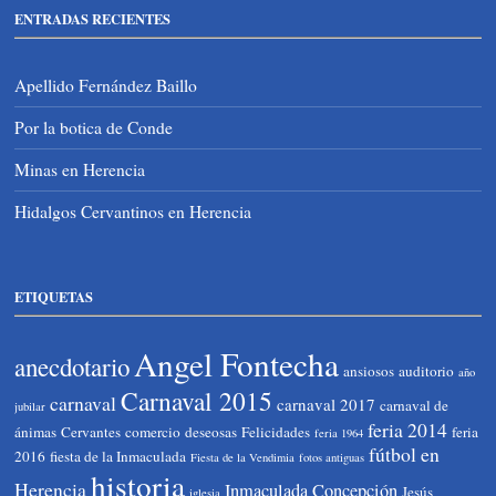
ENTRADAS RECIENTES
Apellido Fernández Baillo
Por la botica de Conde
Minas en Herencia
Hidalgos Cervantinos en Herencia
ETIQUETAS
Angel Fontecha
anecdotario
ansiosos
auditorio
año
Carnaval 2015
carnaval
carnaval 2017
carnaval de
jubilar
feria 2014
ánimas
Cervantes
comercio
deseosas
Felicidades
feria
feria 1964
fútbol en
2016
fiesta de la Inmaculada
Fiesta de la Vendimia
fotos antiguas
historia
Herencia
Inmaculada Concepción
Jesús
iglesia