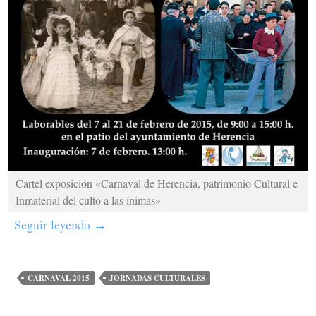
Cartel exposición «Carnaval de Herencia, patrimonio Cultural e
Inmaterial del culto a las ínimas»
Seguir leyendo
III Jornadas culturales del carnaval de Here
→
CARNAVAL 2015
JORNADAS CULTURALES