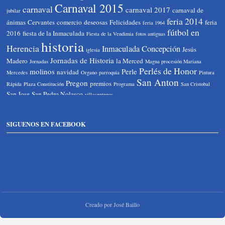
Carnaval 2015
carnaval
carnaval 2017
carnaval de
jubilar
feria 2014
ánimas
Cervantes
comercio
deseosas
Felicidades
feria
feria 1964
fútbol en
2016
fiesta de la Inmaculada
Fiesta de la Vendimia
fotos antiguas
historia
Herencia
Inmaculada Concepción
Jesús
iglesia
Jornadas de Historia
Madero
la Merced
Jornadas
Magna procesión Mariana
Perlés de Honor
molinos
Perle
navidad
Mercedes
Organo
parroquia
Pintura
San Anton
Pregon
premios
Rápida
Plaza Constitución
Programa
San Cristobal
San Jose
San Pedro Nolasco
villacentenos
SIGUENOS EN FACEBOOK
Creado por José Baillo