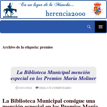
Buscar
Historia de Herencia – herencia2000
Saltar
MENÚ
al
PRINCIP
contenido
Archivo de la etiqueta: premios
La Biblioteca Municipal mención
especial en los Premios María Moliner
03/11/2016
DEJA UN COMENTARIO
La Biblioteca Municipal consigue una
mención especial en los Premios María