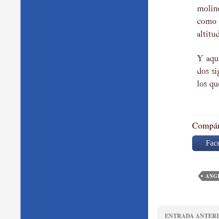
molin
como 
altitud
Y aquí
dos si
los qu
Compárt
Fac
ANG
ENTRADA ANTER