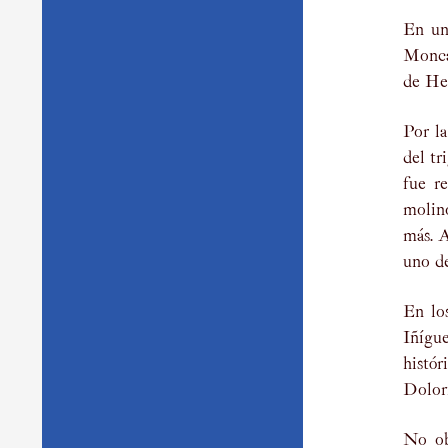
En un
Monca
de He
Por la
del tr
fue r
molin
más. A
uno de
En lo
Iñígu
histór
Dolor
No ob