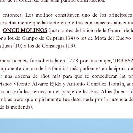
ior de la Orden de San Juan para su construcción.
 entonces, Los molinos constituyen uno de los principales 
 actualmente quedan siete en pie tras continuas restauraciones
er
ONCE MOLINOS
(justo antes del inicio de la Guerra de
or a los de Campo de Criptana (34) o los de Mota del Cuervo 
 Juan (10) o los de Consuegra (13).
mera licencia fue solicitada en 1778 por una mujer,
TERES
mponente de una de las familias más pudientes en la época de
ar una docena de años más para que se concedieran las pri
cianos Vicente Álvarez Ejido y Antonio González-Román, aun
s no sería las sierras sino el paraje de las Eras Altas (buena i
embras pero que rápidamente fue descartada por la ausencia d
de la molienda).