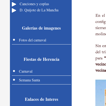
Canciones y coplas
D. Quijote de La Mancha
En el
config
Galerías de imagenes
sierra
molino
Fotos del carnaval
Sin e
del tr
Fiestas de Herencia
para
“
vecino
Carnaval
vecina
Semana Santa
Enlaces de Interes