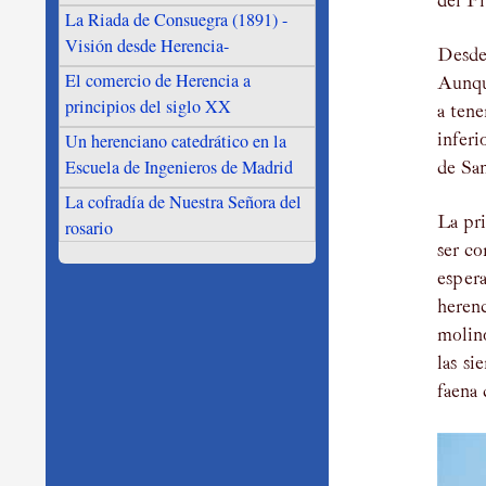
del Pr
La Riada de Consuegra (1891) -
Visión desde Herencia-
Desde
El comercio de Herencia a
Aunque
principios del siglo XX
a ten
Un herenciano catedrático en la
inferi
Escuela de Ingenieros de Madrid
de San
La cofradía de Nuestra Señora del
La pri
rosario
ser co
esper
heren
molino
las si
faena 