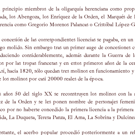
 principio miembros de la oligarquía herenciana como propi
da, los Abengoza, los Enríquez de la Orden, el Marqués de Pe
rencia como Gregorio Morenos Palancas o Cristóbal López-G
 concesión de las correspondientes licencias se pagaba, en un
igo molido. Sin embargo tras un primer auge de concesiones c
educiendo considerablemente, además durante la Guerra de l
os por las tropas francesas y en estos primeros años de la c
sí, hacia 1820, sólo quedan tres molinos en funcionamiento y
 los molinos por casi 20000 reales de la época.
s años 50 del siglo XX se reconstruyen los molinos con la 
ez de la Orden y se les ponen nombre de personajes femenin
ico por no haberse concedido la primera licencia a la primera
ida, La Duquesa, Teresa Panza, El Ama, La Sobrina y Dulcinea
stante, el acerbo popular procedió posteriormente a un reb