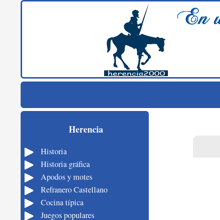
Buscar
Saltar al contenido
Historia de Herencia – herencia2000
Historia, cultura, costumbres, tradiciones y fiestas de
Herencia
Herencia
Historia
Historia gráfica
Apodos y motes
Refranero Castellano
Cocina típica
Juegos populares