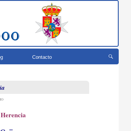
og
Contacto
ia
IO
 Herencia