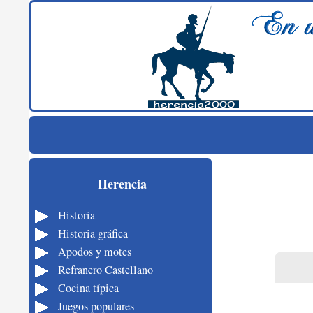
Buscar
Saltar al contenido
Historia de Herencia – herencia2000
Historia, cultura, costumbres, tradiciones y fiestas de
Herencia
Herencia
Historia
Historia gráfica
Apodos y motes
Refranero Castellano
Cocina típica
Juegos populares