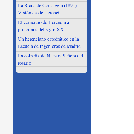
La Riada de Consuegra (1891) -
Visión desde Herencia-
El comercio de Herencia a
principios del siglo XX
Un herenciano catedrático en la
Escuela de Ingenieros de Madrid
La cofradía de Nuestra Señora del
rosario